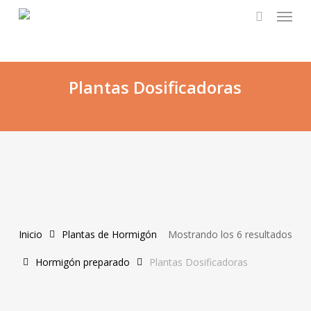
Menu
Skip
to
search
main
content
Plantas Dosificadoras
Inicio
Plantas de Hormigón
Mostrando los 6 resultados
Hormigón preparado
Plantas Dosificadoras