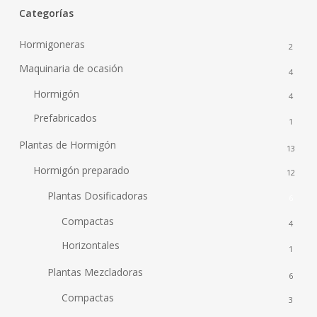
Categorías
Hormigoneras
2
Maquinaria de ocasión
4
Hormigón
4
Prefabricados
1
Plantas de Hormigón
13
Hormigón preparado
12
Plantas Dosificadoras
6
Compactas
4
Horizontales
1
Plantas Mezcladoras
6
Compactas
3