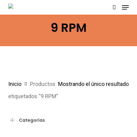
Menu
Skip
search
to
9 RPM
main
content
Inicio
Productos
Mostrando el único resultado
etiquetados “9 RPM”
Categorías