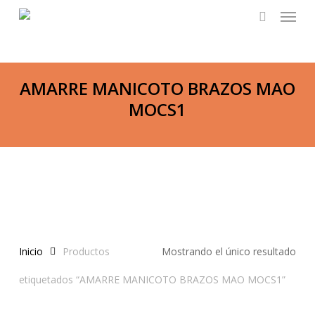
Menu
Skip
to
search
main
content
AMARRE MANICOTO BRAZOS MAO
MOCS1
Inicio
Productos
Mostrando el único resultado
etiquetados “AMARRE MANICOTO BRAZOS MAO MOCS1”