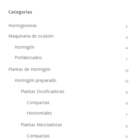
Categorías
Hormigoneras
2
Maquinaria de ocasión
4
Hormigón
4
Prefabricados
1
Plantas de Hormigón
13
Hormigón preparado
12
Plantas Dosificadoras
6
Compactas
4
Horizontales
1
Plantas Mezcladoras
6
Compactas
3