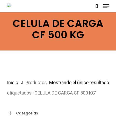
Menu
Skip
search
to
CELULA DE CARGA
main
content
CF 500 KG
Inicio
Productos
Mostrando el único resultado
etiquetados “CELULA DE CARGA CF 500 KG”
Categorías