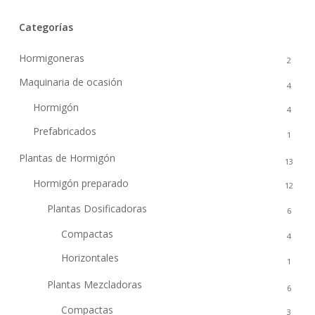
Categorías
Hormigoneras
2
Maquinaria de ocasión
4
Hormigón
4
Prefabricados
1
Plantas de Hormigón
13
Hormigón preparado
12
Plantas Dosificadoras
6
Compactas
4
Horizontales
1
Plantas Mezcladoras
6
Compactas
3