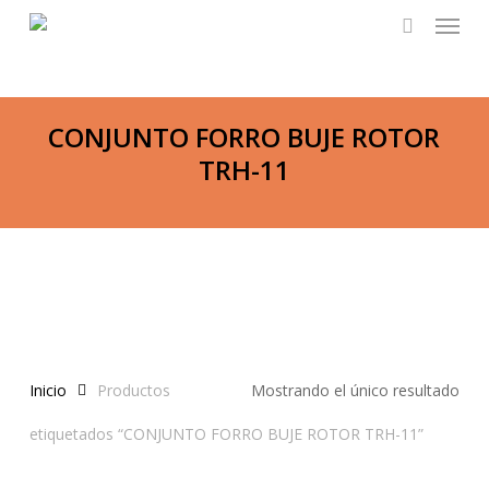
Menu
Skip
to
search
main
content
CONJUNTO FORRO BUJE ROTOR
TRH-11
Inicio
Productos
Mostrando el único resultado
etiquetados “CONJUNTO FORRO BUJE ROTOR TRH-11”