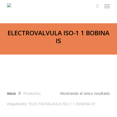
Menu
Skip
to
search
main
content
ELECTROVALVULA ISO-1 1 BOBINA
IS
Inicio
Productos
Mostrando el único resultado
etiquetados “ELECTROVALVULA ISO-1 1 BOBINA IS”