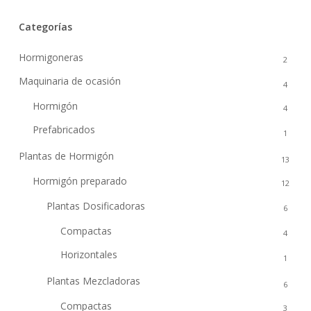
Categorías
Hormigoneras
2
Maquinaria de ocasión
4
Hormigón
4
Prefabricados
1
Plantas de Hormigón
13
Hormigón preparado
12
Plantas Dosificadoras
6
Compactas
4
Horizontales
1
Plantas Mezcladoras
6
Compactas
3