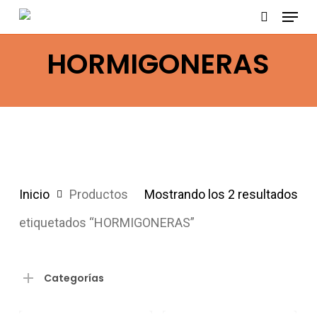
Menu
Skip
search
to
HORMIGONERAS
main
content
Inicio
Productos
Mostrando los 2 resultados
etiquetados “HORMIGONERAS”
Categorías