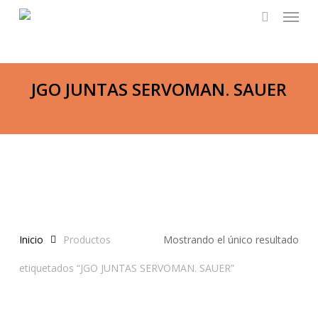
Menu
Skip
to
search
main
content
JGO JUNTAS SERVOMAN. SAUER
Inicio
Productos
Mostrando el único resultado
etiquetados “JGO JUNTAS SERVOMAN. SAUER”