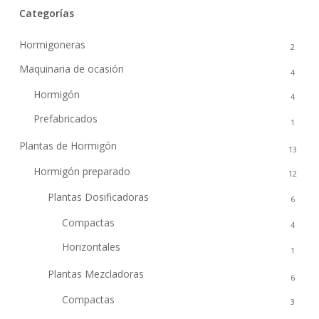
Categorías
Hormigoneras
2
Maquinaria de ocasión
4
Hormigón
4
Prefabricados
1
Plantas de Hormigón
13
Hormigón preparado
12
Plantas Dosificadoras
6
Compactas
4
Horizontales
1
Plantas Mezcladoras
6
Compactas
3