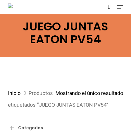
Menu
Skip
search
to
JUEGO JUNTAS
main
content
EATON PV54
Inicio
Productos
Mostrando el único resultado
etiquetados “JUEGO JUNTAS EATON PV54”
Categorías