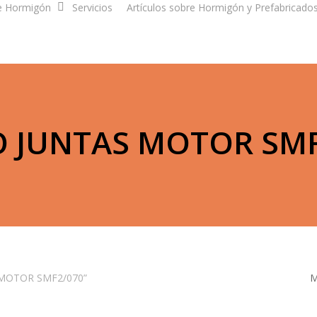
e Hormigón
Servicios
Artículos sobre Hormigón y Prefabricado
O JUNTAS MOTOR SMF
S MOTOR SMF2/070”
M