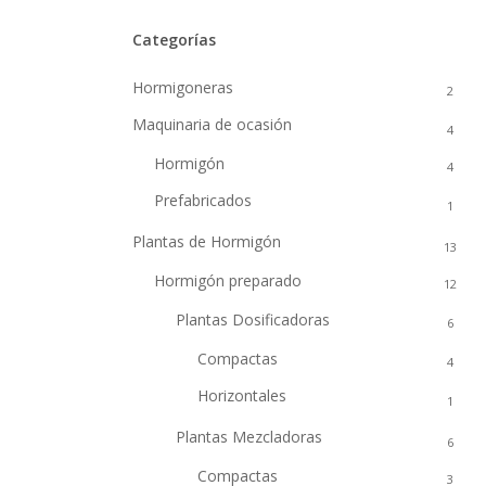
Categorías
Hormigoneras
2
Maquinaria de ocasión
4
Hormigón
4
Prefabricados
1
Plantas de Hormigón
13
Hormigón preparado
12
Plantas Dosificadoras
6
Compactas
4
Horizontales
1
Plantas Mezcladoras
6
Compactas
3