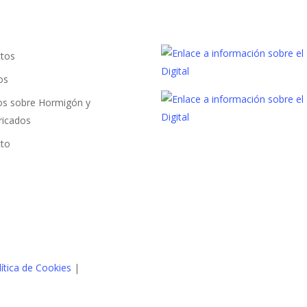
tos
os
los sobre Hormigón y
ricados
to
lítica de Cookies
|