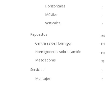
Horizontales
1
Móviles
1
Verticales
1
Repuestos
460
Centrales de Hormigón
189
Hormigoneras sobre camión
198
Mezcladoras
73
Servicios
1
Montajes
1