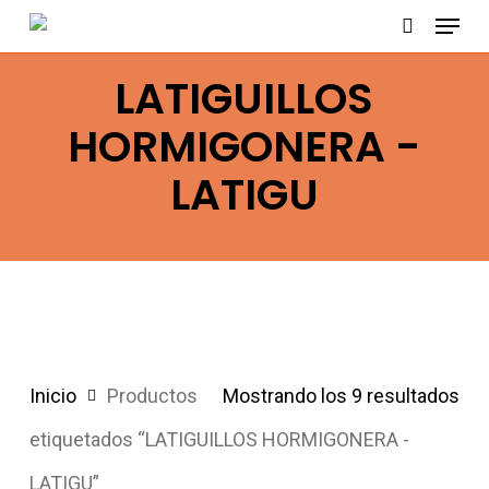
Menu
Skip
search
to
LATIGUILLOS
main
content
HORMIGONERA -
LATIGU
Inicio
Productos
Mostrando los 9 resultados
etiquetados “LATIGUILLOS HORMIGONERA -
LATIGU”