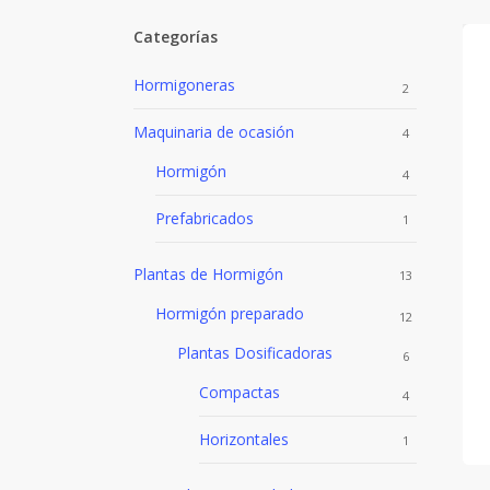
Categorías
Hormigoneras
2
Maquinaria de ocasión
4
Hormigón
4
Prefabricados
1
Plantas de Hormigón
13
Hormigón preparado
12
Plantas Dosificadoras
6
Compactas
4
Horizontales
1