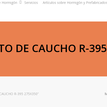
e Hormigón
Servicios
Artículos sobre Hormigón y Prefabricado
O DE CAUCHO R-395
 CAUCHO R-395 275X350”
M