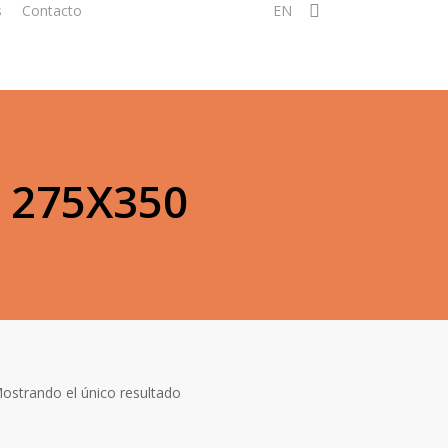
search
s
Contacto
EN
 275X350
ostrando el único resultado