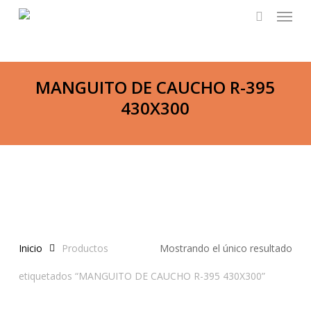
Menu
Skip
to
search
main
content
MANGUITO DE CAUCHO R-395
430X300
Inicio
Productos
Mostrando el único resultado
etiquetados “MANGUITO DE CAUCHO R-395 430X300”