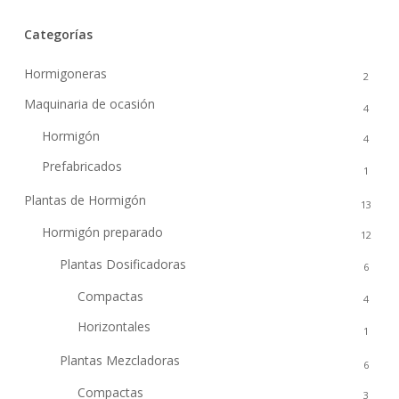
Categorías
Hormigoneras
2
Maquinaria de ocasión
4
Hormigón
4
Prefabricados
1
Plantas de Hormigón
13
Hormigón preparado
12
Plantas Dosificadoras
6
Compactas
4
Horizontales
1
Plantas Mezcladoras
6
Compactas
3