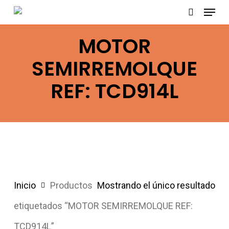
Menu
Skip
search
to
MOTOR
main
content
SEMIRREMOLQUE
REF: TCD914L
Inicio
Productos
Mostrando el único resultado
etiquetados “MOTOR SEMIRREMOLQUE REF:
TCD914L”