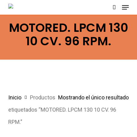
Menu
Skip
search
to
MOTORED. LPCM 130
main
content
10 CV. 96 RPM.
Inicio
Productos
Mostrando el único resultado
etiquetados “MOTORED. LPCM 130 10 CV. 96
RPM.”