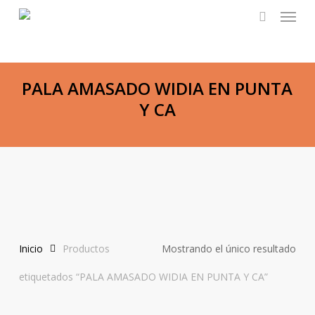
Menu
Skip
to
search
main
content
PALA AMASADO WIDIA EN PUNTA
Y CA
Inicio
Productos
Mostrando el único resultado
etiquetados “PALA AMASADO WIDIA EN PUNTA Y CA”