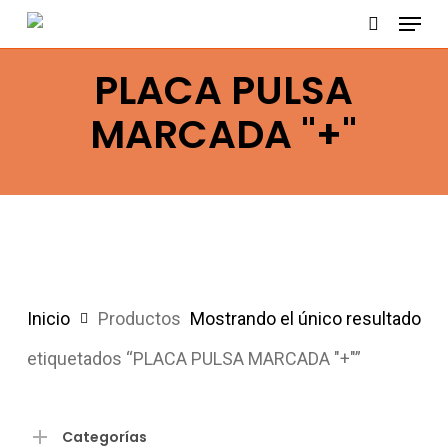
Menu
Skip
search
to
PLACA PULSA
main
content
MARCADA "+"
Inicio
Productos
Mostrando el único resultado
etiquetados “PLACA PULSA MARCADA "+"”
Categorías