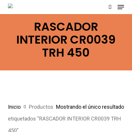
Menu
Skip
search
to
RASCADOR
main
content
INTERIOR CR0039
TRH 450
Inicio
Productos
Mostrando el único resultado
etiquetados “RASCADOR INTERIOR CR0039 TRH
450”