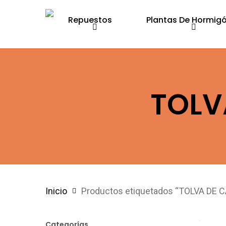
Skip
Repuestos
Plantas De Hormig
to
main
content
Hit enter to search or ESC to close
TOLV
Inicio
Productos etiquetados “TOLVA DE
Categorías