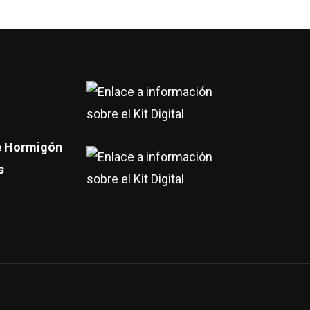
re Hormigón
s