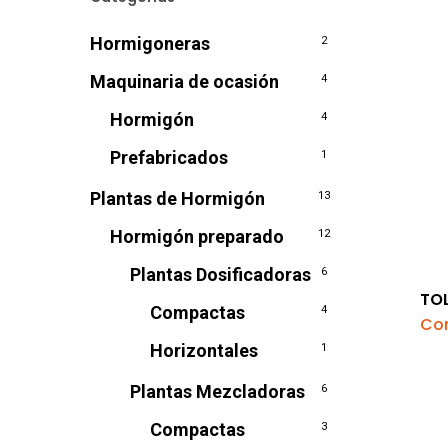
Hormigoneras
2
Maquinaria de ocasión
4
Hormigón
4
Prefabricados
1
Plantas de Hormigón
13
Hormigón preparado
12
Plantas Dosificadoras
6
TO
Compactas
4
Con
Horizontales
1
Plantas Mezcladoras
6
Compactas
3