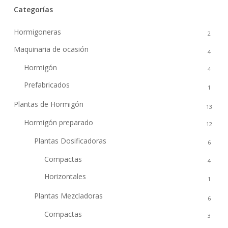
Categorías
Hormigoneras
2
Maquinaria de ocasión
4
Hormigón
4
Prefabricados
1
Plantas de Hormigón
13
Hormigón preparado
12
Plantas Dosificadoras
6
Compactas
4
Horizontales
1
Plantas Mezcladoras
6
Compactas
3