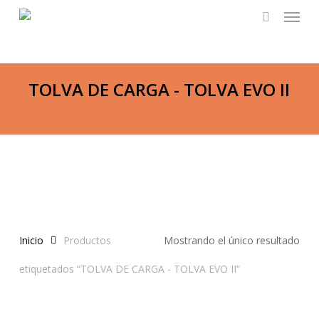
Menu
Skip
to
search
main
content
TOLVA DE CARGA - TOLVA EVO II
Inicio
Productos
Mostrando el único resultado
etiquetados “TOLVA DE CARGA - TOLVA EVO II”