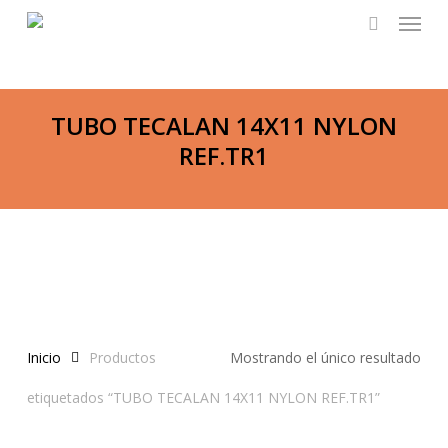
Menu
Skip
to
search
main
content
TUBO TECALAN 14X11 NYLON
REF.TR1
Inicio
Productos
Mostrando el único resultado
etiquetados “TUBO TECALAN 14X11 NYLON REF.TR1”