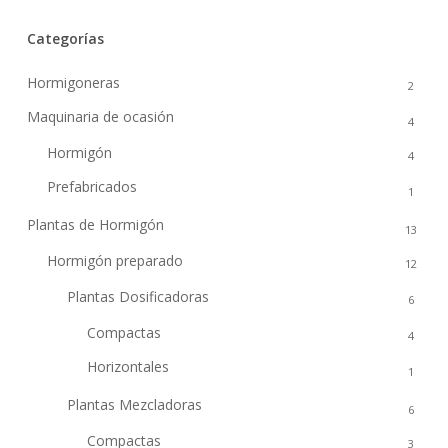
Categorías
Hormigoneras
2
Maquinaria de ocasión
4
Hormigón
4
Prefabricados
1
Plantas de Hormigón
13
Hormigón preparado
12
Plantas Dosificadoras
6
Compactas
4
Horizontales
1
Plantas Mezcladoras
6
Compactas
3