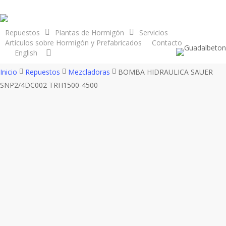
Skip
to
main
Repuestos
Plantas de Hormigón
Servicios
Artículos sobre Hormigón y Prefabricados
Contacto
content
search
English
Inicio
Repuestos
Mezcladoras
BOMBA HIDRAULICA SAUER
SNP2/4DC002 TRH1500-4500