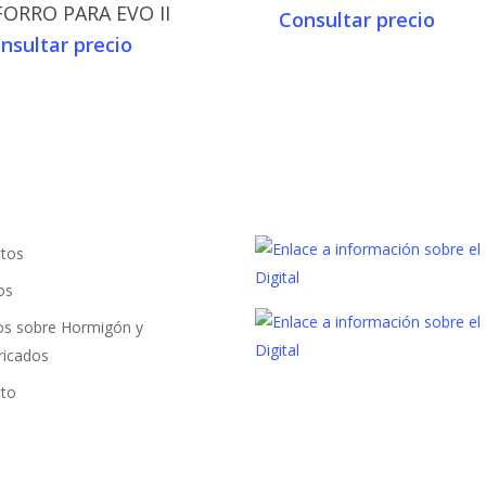
FORRO PARA EVO II
Consultar precio
nsultar precio
tos
os
los sobre Hormigón y
ricados
to