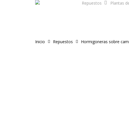
Repuestos
Plantas d
Skip
to
main
content
Inicio
Repuestos
Hormigoneras sobre cam