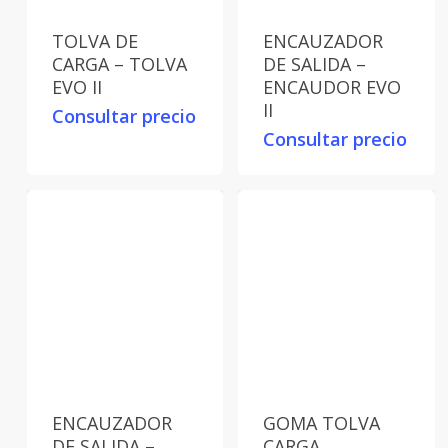
TOLVA DE
ENCAUZADOR
CARGA – TOLVA
DE SALIDA –
EVO II
ENCAUDOR EVO
II
Consultar precio
Consultar precio
ENCAUZADOR
GOMA TOLVA
DE SALIDA –
CARGA