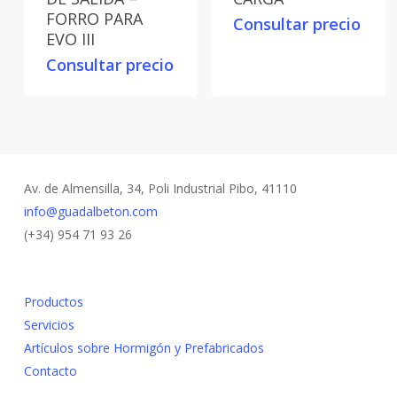
FORRO PARA
Consultar precio
EVO III
Consultar precio
Av. de Almensilla, 34, Poli Industrial Pibo, 41110
info@guadalbeton.com
(+34) 954 71 93 26
Productos
Servicios
Artículos sobre Hormigón y Prefabricados
Contacto