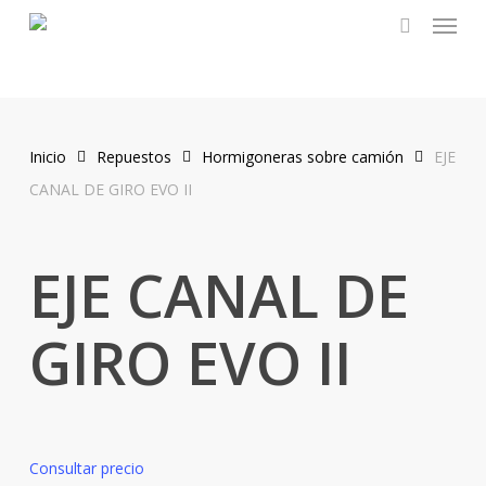
Menu
Skip
to
search
main
content
Inicio
Repuestos
Hormigoneras sobre camión
EJE
CANAL DE GIRO EVO II
EJE CANAL DE
GIRO EVO II
Consultar precio