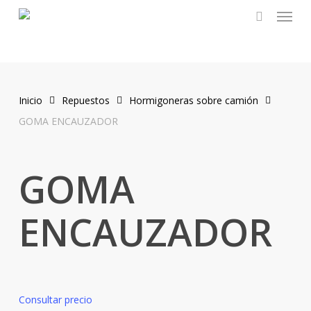
Menu
Skip
to
search
main
content
Inicio
Repuestos
Hormigoneras sobre camión
GOMA ENCAUZADOR
GOMA
ENCAUZADOR
Consultar precio