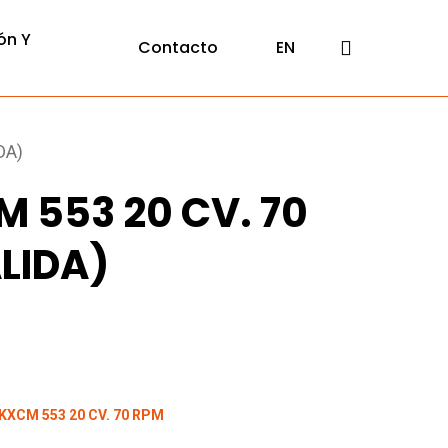
ón Y
search
Contacto
EN
DA)
 553 20 CV. 70
ALIDA)
XCM 553 20 CV. 70 RPM