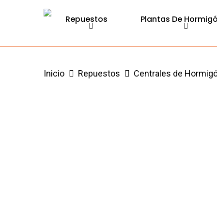
Skip
Repuestos
Plantas De Hormig
to
main
content
Inicio
Repuestos
Centrales de Hormig
Hit enter to search or ESC to close