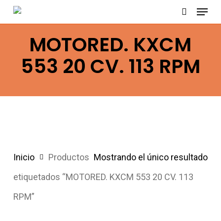
Menu
Skip
search
to
MOTORED. KXCM
main
content
553 20 CV. 113 RPM
Inicio
Productos
Mostrando el único resultado
etiquetados “MOTORED. KXCM 553 20 CV. 113
RPM”