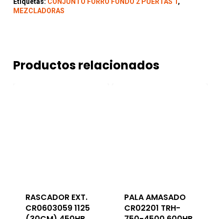
Etiquetas:
CONJUNTO FORRO FONDO 2 PUERTAS T
,
MEZCLADORAS
Productos relacionados
RASCADOR EXT.
PALA AMASADO
CR0603059 1125
CR02201 TRH-
(30CM) 450HB
750-4500 600HB